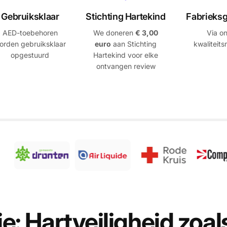
Gebruiksklaar
Stichting Hartekind
Fabrieksg
AED-toebehoren
We doneren
€ 3,00
Via o
orden gebruiksklaar
euro
aan Stichting
kwaliteit
opgestuurd
Hartekind voor elke
ontvangen review
e: Hartveiligheid zoals