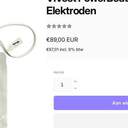
Elektroden
Normale
€89,00 EUR
prijs
€97,01 incl. 9% btw
Aantal
Aantal
verhogen
Aantal
voor
verlagen
ViVest
voor
Aan wi
PowerBeat
ViVest
X-
PowerBeat
&amp;
X-
A-
&amp;