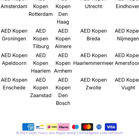
e
Amsterdam
Kopen
Kopen
Utrecht
Eindhove
g
Rotterdam
Den
i
Haag
o
AED Kopen
AED
AED
AED Kopen
AED Kope
Groningen
Kopen
Kopen
Breda
Nijmegen
Tilburg
Almere
AED Kopen
AED
AED
AED Kopen
AED Kope
Apeldoorn
Kopen
Kopen
Haarlemmermeer
Amersfoor
Haarlem
Arnhem
AED Kopen
AED
AED
AED Kopen
AED Kope
Enschede
Kopen
Kopen
Zwolle
Vught
Zaanstad
Den
Bosch
Betaalmethoden
© 2023-2026,
Fivaro
, een
Rogue-bedrijf
| Hartveiligheid zoals het Hoort!