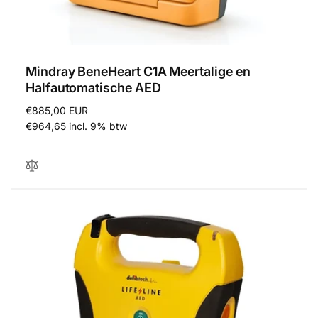
Mindray BeneHeart C1A Meertalige en
Halfautomatische AED
Normale
€885,00 EUR
prijs
€964,65 incl. 9% btw