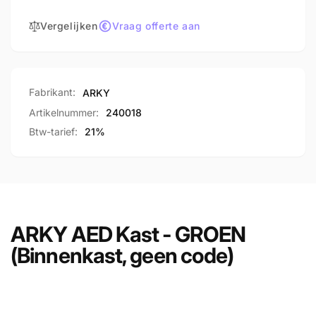
geen
(Binnenkast,
code)
Vergelijken
Vraag offerte aan
geen
code)
Fabrikant:
ARKY
Artikelnummer:
240018
Btw-tarief:
21%
ARKY AED Kast - GROEN
(Binnenkast, geen code)