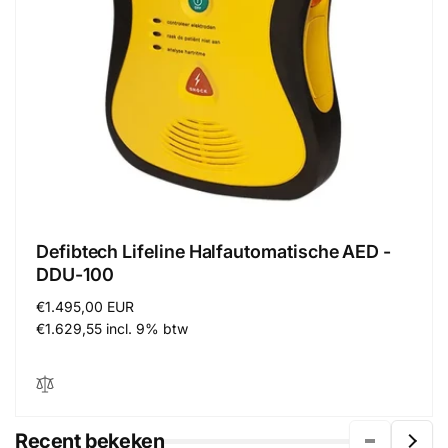
Defibtech Lifeline Halfautomatische AED -
DDU-100
Normale
€1.495,00 EUR
prijs
€1.629,55 incl. 9% btw
Recent bekeken