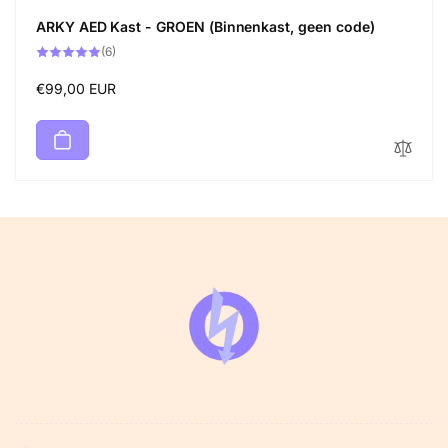
ARKY AED Kast - GROEN (Binnenkast, geen code)
6
(6)
totaal
aantal
recensies
Normale
€99,00 EUR
prijs