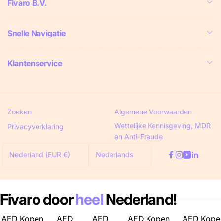
Fivaro B.V.
Snelle Navigatie
Klantenservice
Zoeken
Algemene Voorwaarden
Wettelijke Kennisgeving, MDR
Privacyverklaring
en Anti-Fraude
L
T
Nederland (EUR €)
Nederlands
Facebook
Instagram
YouTube
Linked
a
a
n
a
d
l
Fivaro door
heel
Nederland!
/
r
AED Kopen
AED
AED
AED Kopen
AED Kope