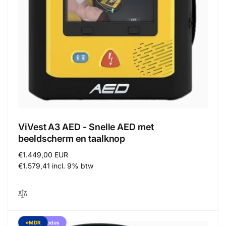
ViVest A3 AED - Snelle AED met
beeldscherm en taalknop
Normale
€1.449,00 EUR
prijs
€1.579,41 incl. 9% btw
Kindermodus
⭐MDR