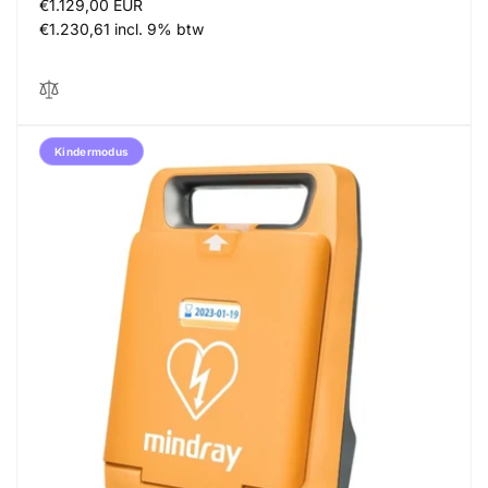
Normale
€1.129,00 EUR
prijs
€1.230,61 incl. 9% btw
Kindermodus